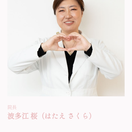
院長
波多江 桜（はたえ さくら）