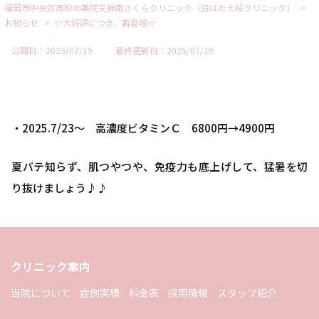
>
福岡市中央区高砂の薬院天神南さくらクリニック（旧はたえ桜クリニック）
>
お知らせ
☆大好評につき、再登場☆
公開日：2025/07/19
最終更新日：2025/07/19
・2025.7/23～ 高濃度ビタミンＣ 6800円→4900円
夏バテ知らず、肌つやつや、免疫力も底上げして、猛暑を切
り抜けましょう♪♪
クリニック案内
当院について
症例実績
料金表
採用情報
スタッフ紹介